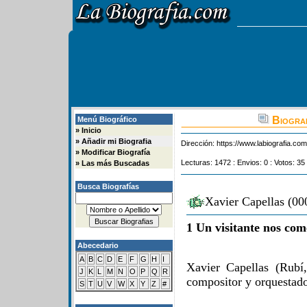
Biograf
Menú Biográfico
»
Inicio
»
Añadir mi Biografia
Dirección:
https://www.labiografia.co
»
Modificar Biografía
Lecturas: 1472 : Envios: 0 : Votos: 35
»
Las más Buscadas
Busca Biografías
Xavier Capellas (00
1 Un visitante nos com
Abecedario
A
B
C
D
E
F
G
H
I
Xavier Capellas (Rubí
J
K
L
M
N
O
P
Q
R
compositor y orquestado
S
T
U
V
W
X
Y
Z
#