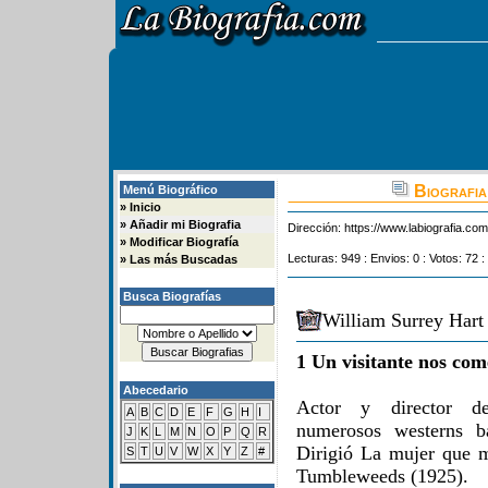
Biografia
Menú Biográfico
»
Inicio
»
Añadir mi Biografia
Dirección:
https://www.labiografia.co
»
Modificar Biografía
Lecturas: 949 : Envios: 0 : Votos: 72 :
»
Las más Buscadas
Busca Biografías
William Surrey Hart
1 Un visitante nos com
Abecedario
Actor y director de 
A
B
C
D
E
F
G
H
I
numerosos westerns b
J
K
L
M
N
O
P
Q
R
Dirigió La mujer que m
S
T
U
V
W
X
Y
Z
#
Tumbleweeds (1925).