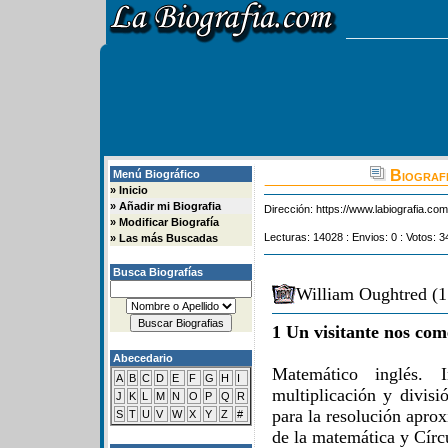
Biografi
Menú Biográfico
»
Inicio
»
Añadir mi Biografia
Dirección:
https://www.labiografia.co
»
Modificar Biografía
Lecturas: 14028 : Envios: 0 : Votos: 3
»
Las más Buscadas
Busca Biografías
William Oughtred (1
1 Un visitante nos com
Abecedario
Matemático inglés. I
A
B
C
D
E
F
G
H
I
multiplicación y divis
J
K
L
M
N
O
P
Q
R
para la resolución apro
S
T
U
V
W
X
Y
Z
#
de la matemática y Círc