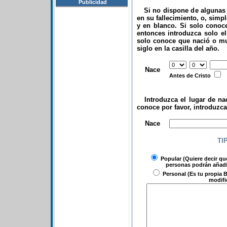
Publicidad
Si no dispone de algunas d
en su fallecimiento, o, simp
y en blanco. Si solo conoce
entonces introduzca solo el 
solo conoce que nació o mu
siglo en la casilla del año.
.
Nace
Antes de Cristo
Introduzca el lugar de nac
conoce por favor, introduzc
.
Nace
TI
Popular
(Quiere decir qu
personas podrán añadir
Personal
(Es tu propia B
modifi