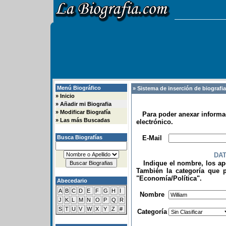
Menú Biográfico
» Sistema de inserción de biografi
»
Inicio
»
Añadir mi Biografia
»
Modificar Biografía
Para poder anexar informac
»
Las más Buscadas
electrónico.
.
Busca Biografías
E-Mail
DA
Indique el nombre, los apel
También la categoría que p
"Economía/Política".
Abecedario
.
A
B
C
D
E
F
G
H
I
Nombre
J
K
L
M
N
O
P
Q
R
S
T
U
V
W
X
Y
Z
#
Categoría