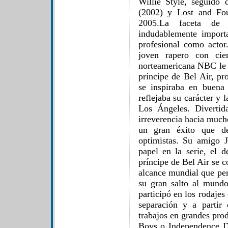
Willie Style, seguido
(2002) y Lost and Fo
2005.La faceta de
indudablemente import
profesional como acto
joven rapero con cier
norteamericana NBC le c
príncipe de Bel Air, p
se inspiraba en buena
reflejaba su carácter y l
Los Ángeles. Divertid
irreverencia hacia mucho
un gran éxito que de
optimistas. Su amigo 
papel en la serie, el 
príncipe de Bel Air se 
alcance mundial que per
su gran salto al mund
participó en los rodaje
separación y a partir
trabajos en grandes pr
Boys o Independence D