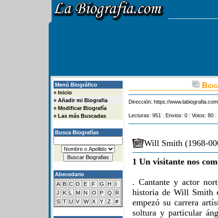
Biogr
Menú Biográfico
»
Inicio
»
Añadir mi Biografia
Dirección:
https://www.labiografia.co
»
Modificar Biografía
Lecturas: 951 : Envios: 0 : Votos: 80 :
»
Las más Buscadas
Busca Biografías
Will Smith (1968-00
1 Un visitante nos com
Abecedario
. Cantante y actor nort
A
B
C
D
E
F
G
H
I
historia de Will Smith
J
K
L
M
N
O
P
Q
R
empezó su carrera artí
S
T
U
V
W
X
Y
Z
#
soltura y particular án