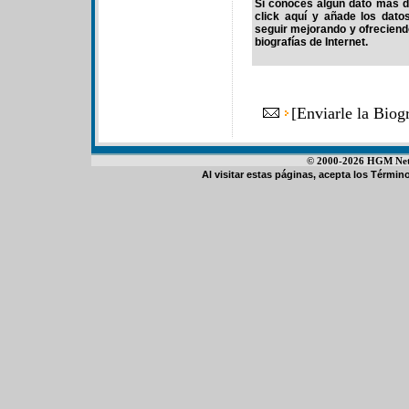
Si conoces algún dato más de
click aquí y añade los dato
seguir mejorando y ofrecien
biografías de Internet.
[
Enviarle la Bio
© 2000-2026 HGM Netwo
Al visitar estas páginas, acepta los
Término