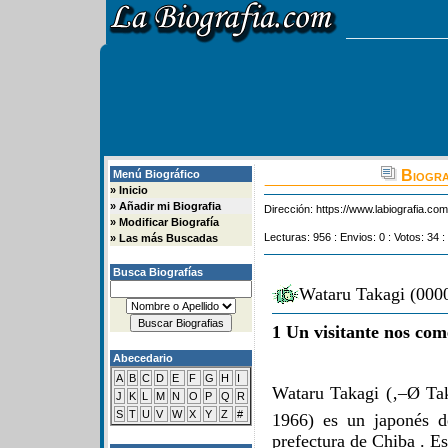
Biogra
Menú Biográfico
»
Inicio
»
Añadir mi Biografia
Dirección:
https://www.labiografia.co
»
Modificar Biografía
Lecturas: 956 : Envios: 0 : Votos: 34 :
»
Las más Buscadas
Busca Biografías
Wataru Takagi (0000
1 Un visitante nos com
Abecedario
A
B
C
D
E
F
G
H
I
Wataru Takagi (‚–Ø Tak
J
K
L
M
N
O
P
Q
R
S
T
U
V
W
X
Y
Z
#
1966) es un japonés d
prefectura de Chiba . Es