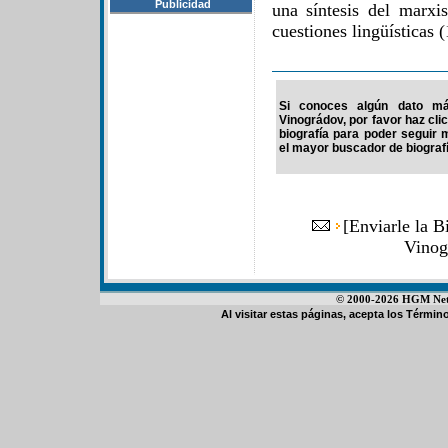
Publicidad
una síntesis del marx
cuestiones lingüísticas 
Si conoces algún dato más
Vinográdov, por favor haz cli
biografía para poder seguir
el mayor buscador de biografí
[
Enviarle la B
Vinog
© 2000-2026 HGM Netwo
Al visitar estas páginas, acepta los
Término