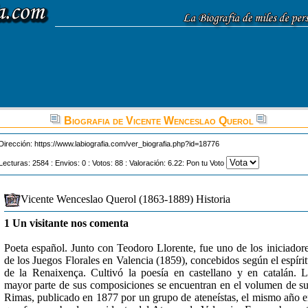
Biografia de Vicente Wenceslao Querol
Dirección:
https://www.labiografia.com/ver_biografia.php?id=18776
Lecturas: 2584 : Envios: 0 : Votos: 88 : Valoración: 6.22: Pon tu Voto
Vicente Wenceslao Querol (1863-1889) Historia
1 Un visitante nos comenta
Poeta español. Junto con Teodoro Llorente, fue uno de los iniciador
de los Juegos Florales en Valencia (1859), concebidos según el espíri
de la Renaixença. Cultivó la poesía en castellano y en catalán. 
mayor parte de sus composiciones se encuentran en el volumen de s
Rimas, publicado en 1877 por un grupo de ateneístas, el mismo año 