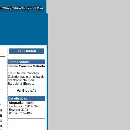
PUBLICIDAD
Última Votada
Jaume Cañellas Galindo
El Dr. Jaume Cañellas
Galindo, nació en el barrio
del “Poble Nou” en
Barcelona (Espa...
Ver Biografía
Estadísticas
Biografías:
49860
es
Lecturas:
76114634
tu
Envios:
3191
Votos:
3159405
La
us
en