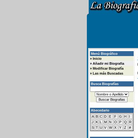
Menú Biográfico
»
Inicio
»
Añadir mi Biografia
»
Modificar Biografía
»
Las más Buscadas
Busca Biografías
Abecedario
A
B
C
D
E
F
G
H
I
J
K
L
M
N
O
P
Q
R
S
T
U
V
W
X
Y
Z
#