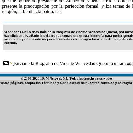
que fue nombrado presidente del Ateneo de Valencia. En su obra es
presente la preocupación por la perfección formal, y los temas de 
religión, la familia, la patria, etc.
Si conoces algún dato más de la Biografia de Vicente Wenceslao Querol, por favor
haz click aquí y añade los datos que sepas sobre esta biografía para poder seguir
mejorando y ofreciendo mejores resultados en el mayor buscador de biografías de
Internet.
[
Enviarle la Biografia de Vicente Wenceslao Querol a un amig
© 2000-2026 HGM Network S.L. Todos los derechos reservados
ar estas páginas, acepta los
Términos y Condiciones de nuestros servicios
y es mayor 