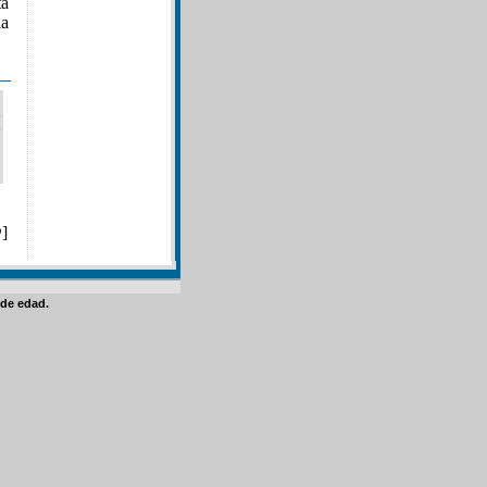
tá
la
@
]
de edad.