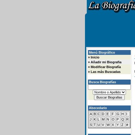
Menú Biográfico
»
Inicio
»
Añadir mi Biografia
»
Modificar Biografía
»
Las más Buscadas
Busca Biografías
Abecedario
A
B
C
D
E
F
G
H
I
J
K
L
M
N
O
P
Q
R
S
T
U
V
W
X
Y
Z
#