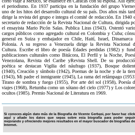
corto viaje a México, se establece en Caracas con su esposa. Allí ejer
el periodismo. En 1937 participa en la fundación del grupo Vierne
uno de los hitos del desarrollo cultural de su país. Dos años más tar
dirige la revista del grupo e integra el comité de redacción. En 1940 
secretario de redacción de la Revista Nacional de Cultura, dirigida p
el ensayista Mario Picón Salas. Publica Liras (1943). Ostentó vari
cargos públicos como agregado cultural en Colombia y Cuba; cóns
general en Suiza y embajador en Chile, Haití, Israel, Dinamarca
Polonia. A su regreso a Venezuela dirige la Revista Nacional 
Cultura. Escribe el libro de poesía Edades perdidas (1982) y fun
publicaciones culturales como Bitácora, El Perfil y la Noche, Poes
Venezolana, Revista del Caribe yRevista Shell. De su producci
poética se destacan Vigilia del náufrago (1937), Bosque dolien
(1940), Creación y símbolo (1942), Poemas de la noche y de la tier
(1943), Mi padre el inmigrante (1945), La rama del relámpago (1953
Tirano de sombra y fuego (1955), Por arte del sol (1958), Poesía 
viajes (1968), Retumba como un sótano del cielo (1977) y Los color
ocultos (1985). Premio Nacional de Literatura en 1969.
Si conoces algún dato más de la Biografia de Vicente Gerbasi, por favor haz click
aquí y añade los datos que sepas sobre esta biografía para poder seguir
mejorando y ofreciendo mejores resultados en el mayor buscador de biografías de
Internet.