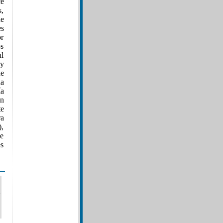
ce
s,
de
es
or
os
ul
 y
de
da
ía
ón
te
ra
),
de
es