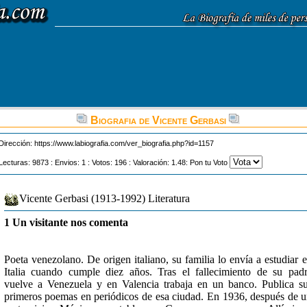
Biografia de Vicente Gerbasi
Dirección:
https://www.labiografia.com/ver_biografia.php?id=1157
Lecturas: 9873 : Envios: 1 : Votos: 196 : Valoración: 1.48: Pon tu Voto
Vicente Gerbasi (1913-1992) Literatura
1 Un visitante nos comenta
Poeta venezolano. De origen italiano, su familia lo envía a estudiar 
Italia cuando cumple diez años. Tras el fallecimiento de su pad
vuelve a Venezuela y en Valencia trabaja en un banco. Publica s
primeros poemas en periódicos de esa ciudad. En 1936, después de 