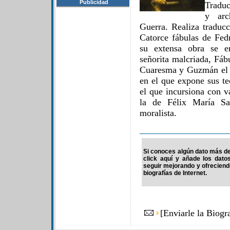
Publicidad
Traduc
y arc
Guerra. Realiza traducc
Catorce fábulas de Fed
su extensa obra se e
señorita malcriada, Fábu
Cuaresma y Guzmán el 
en el que expone sus teo
el que incursiona con va
la de Félix María Sa
moralista.
Si conoces algún dato más de 
click aquí y añade los dato
seguir mejorando y ofrecien
biografías de Internet.
[
Enviarle la Biogr