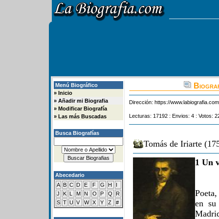
Biograf
Menú Biográfico
»
Inicio
»
Añadir mi Biografia
Dirección:
https://www.labiografia.co
»
Modificar Biografía
Lecturas: 17192 : Envios: 4 : Votos: 2
»
Las más Buscadas
Busca Biografías
Tomás de Iriarte (17
1 Un v
Abecedario
A
B
C
D
E
F
G
H
I
Poeta,
J
K
L
M
N
O
P
Q
R
en su
S
T
U
V
W
X
Y
Z
#
Madrid