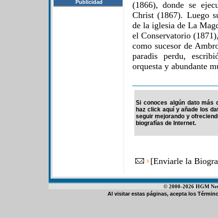
Publicidad
(1866), donde se ejec
Christ (1867). Luego s
de la iglesia de La Mag
el Conservatorio (1871)
como sucesor de Ambro
paradis perdu, escrib
orquesta y abundante mú
Si conoces algún dato más d
haz click aquí y añade los d
seguir mejorando y ofrecien
biografías de Internet.
[
Enviarle la Biogr
© 2000-2026 HGM Netwo
Al visitar estas páginas, acepta los
Término