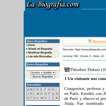
Biograf
Menú Biográfico
»
Inicio
»
Añadir mi Biografia
Dirección:
https://www.labiografia.co
»
Modificar Biografía
Lecturas: 952 : Envios: 0 : Votos: 42 :
»
Las más Buscadas
Busca Biografías
Théodore Dubois (18
1 Un visitante nos com
Abecedario
Compositor, profesor y 
A
B
C
D
E
F
G
H
I
en París. Estudió con 
J
K
L
M
N
O
P
Q
R
de París y obtuvo el p
S
T
U
V
W
X
Y
Z
#
Atala. Fue nombrado 