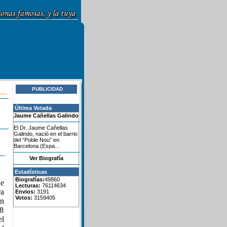
PUBLICIDAD
Última Votada
Jaume Cañellas Galindo
El Dr. Jaume Cañellas
Galindo, nació en el barrio
del “Poble Nou” en
Barcelona (Espa...
Ver Biografía
Estadísticas
Biografías:
49860
ue
Lecturas:
76114634
ra
Envios:
3191
Votos:
3159405
en
68
l