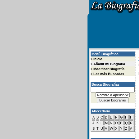
Menú Biográfico
»
Inicio
»
Añadir mi Biografia
»
Modificar Biografía
»
Las más Buscadas
Busca Biografías
Abecedario
A
B
C
D
E
F
G
H
I
J
K
L
M
N
O
P
Q
R
S
T
U
V
W
X
Y
Z
#