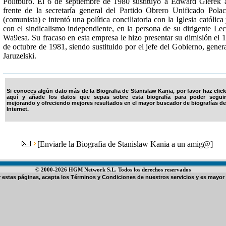
Politburó. El 6 de septiembre de 1980 sustituyó a Edward Gierek 
frente de la secretaría general del Partido Obrero Unificado Pola
(comunista) e intentó una política conciliatoria con la Iglesia católica
con el sindicalismo independiente, en la persona de su dirigente Le
Wa9esa. Su fracaso en esta empresa le hizo presentar su dimisión el 
de octubre de 1981, siendo sustituido por el jefe del Gobierno, gener
Jaruzelski.
Si conoces algún dato más de la Biografia de Stanislaw Kania, por favor haz click
aquí y añade los datos que sepas sobre esta biografía para poder seguir
mejorando y ofreciendo mejores resultados en el mayor buscador de biografías de
Internet.
[
Enviarle la Biografia de Stanislaw Kania a un amig@
]
© 2000-2026 HGM Network S.L. Todos los derechos reservados
ar estas páginas, acepta los
Términos y Condiciones de nuestros servicios
y es mayor 