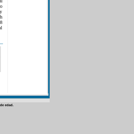
al
co
 y
ch
18
al
de edad.