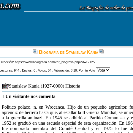
Biografia de Stanislaw Kania
Dirección:
https://www.labiografia.com/ver_biografia.php?id=12125
Lecturas: 944 : Envios: 0 : Votos: 54 : Valoración: 8.19: Pon tu Voto
Stanislaw Kania (1927-0000) Historia
1 Un visitante nos comenta
Político polaco, n. en Wrocanca. Hijo de un pequeño agricultor, f
aprendiz de herrero hasta que, al estallar la II Guerra Mundial, se unie
a la guerrilla antinazi. En 1945 se adhirió al Partido Comunista y 
1952 se graduó en una escuela especial de esta organización. En 19
fue nombrado miembro del Comité Central y en 1975 lo fue de