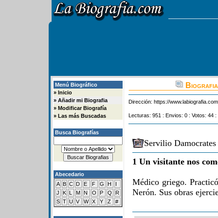
Biografia
Menú Biográfico
»
Inicio
»
Añadir mi Biografia
Dirección:
https://www.labiografia.co
»
Modificar Biografía
Lecturas: 951 : Envios: 0 : Votos: 44 :
»
Las más Buscadas
Busca Biografías
Servilio Damocrates
1 Un visitante nos com
Abecedario
Médico griego. Practic
A
B
C
D
E
F
G
H
I
Nerón. Sus obras ejerci
J
K
L
M
N
O
P
Q
R
S
T
U
V
W
X
Y
Z
#