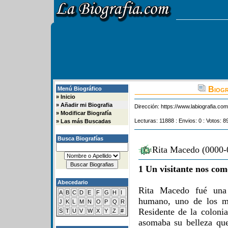
Biogr
Menú Biográfico
»
Inicio
»
Añadir mi Biografia
Dirección:
https://www.labiografia.co
»
Modificar Biografía
Lecturas: 11888 : Envios: 0 : Votos: 8
»
Las más Buscadas
Busca Biografías
Rita Macedo (0000-0
1 Un visitante nos com
Abecedario
Rita Macedo fué una 
A
B
C
D
E
F
G
H
I
humano, uno de los m
J
K
L
M
N
O
P
Q
R
Residente de la coloni
S
T
U
V
W
X
Y
Z
#
asomaba su belleza qu