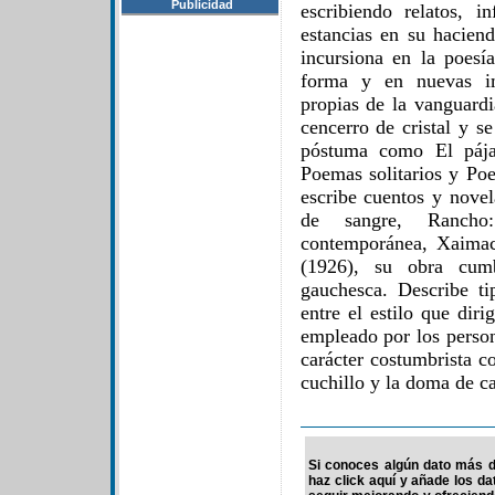
Publicidad
escribiendo relatos, i
estancias en su hacien
incursiona en la poesí
forma y en nuevas im
propias de la vanguard
cencerro de cristal y s
póstuma como El pája
Poemas solitarios y Poe
escribe cuentos y nove
de sangre, Ranch
contemporánea, Xaima
(1926), su obra cumbr
gauchesca. Describe tip
entre el estilo que diri
empleado por los person
carácter costumbrista c
cuchillo y la doma de ca
Si conoces algún dato más de
haz click aquí y añade los d