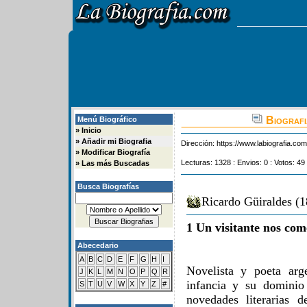
Biografi
Menú Biográfico
»
Inicio
»
Añadir mi Biografia
Dirección:
https://www.labiografia.co
»
Modificar Biografía
Lecturas: 1328 : Envios: 0 : Votos: 49
»
Las más Buscadas
Busca Biografías
Ricardo Güiraldes (1
1 Un visitante nos com
Abecedario
A
B
C
D
E
F
G
H
I
Novelista y poeta arg
J
K
L
M
N
O
P
Q
R
infancia y su dominio
S
T
U
V
W
X
Y
Z
#
novedades literarias 