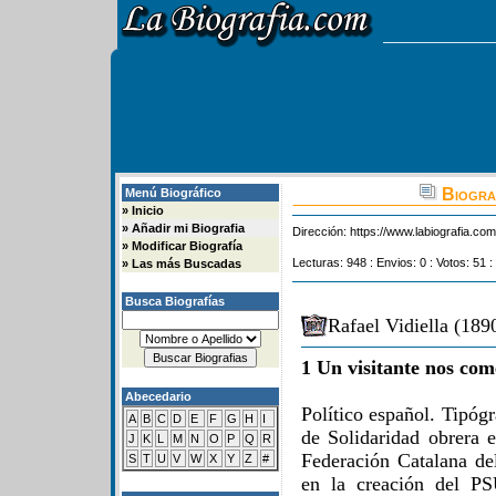
Biograf
Menú Biográfico
»
Inicio
»
Añadir mi Biografia
Dirección:
https://www.labiografia.co
»
Modificar Biografía
Lecturas: 948 : Envios: 0 : Votos: 51 :
»
Las más Buscadas
Busca Biografías
Rafael Vidiella (189
1 Un visitante nos com
Abecedario
Político español. Tipóg
A
B
C
D
E
F
G
H
I
de Solidaridad obrera e
J
K
L
M
N
O
P
Q
R
Federación Catalana de
S
T
U
V
W
X
Y
Z
#
en la creación del PS