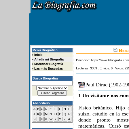
Biogr
Menú Biográfico
»
Inicio
»
Añadir mi Biografia
Dirección:
https://www.labiografia.co
»
Modificar Biografía
Lecturas: 3389 : Envios: 0 : Votos: 22
»
Las más Buscadas
Busca Biografías
Paul Dirac (1902-198
1 Un visitante nos com
Abecedario
Físico británico. Hijo
A
B
C
D
E
F
G
H
I
suizo, estudió en la es
J
K
L
M
N
O
P
Q
R
donde pronto mostró
S
T
U
V
W
X
Y
Z
#
matemáticas. Cursó est