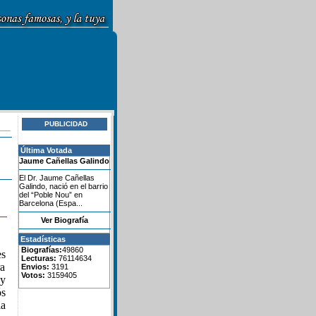
PUBLICIDAD
Última Votada
Jaume Cañellas Galindo
El Dr. Jaume Cañellas
Galindo, nació en el barrio
del “Poble Nou” en
Barcelona (Espa...
Ver Biografía
Estadísticas
Biografías:
49860
es
Lecturas:
76114634
ra
Envios:
3191
Votos:
3159405
y
ós
la