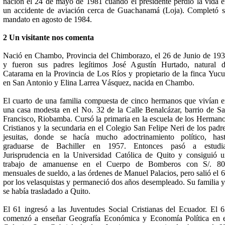
nación el 24 de mayo de 1981 cuando el presidente perdió la vida 
un accidente de aviación cerca de Guachanamá (Loja). Completó 
mandato en agosto de 1984.
2 Un visitante nos comenta
Nació en Chambo, Provincia del Chimborazo, el 26 de Junio de 19
y fueron sus padres legítimos José Agustín Hurtado, natural 
Catarama en la Provincia de Los Ríos y propietario de la finca Yuc
en San Antonio y Elina Larrea Vásquez, nacida en Chambo.
El cuarto de una familia compuesta de cinco hermanos que vivían 
una casa modesta en el No. 32 de la Calle Benalcázar, barrio de S
Francisco, Riobamba. Cursó la primaria en la escuela de los Herman
Cristianos y la secundaria en el Colegio San Felipe Neri de los padr
jesuitas, donde se hacía mucho adoctrinamiento político, has
graduarse de Bachiller en 1957. Entonces pasó a estudia
Jurisprudencia en la Universidad Católica de Quito y consiguió 
trabajo de amanuense en el Cuerpo de Bomberos con S/. 80
mensuales de sueldo, a las órdenes de Manuel Palacios, pero salió el 
por los velasquistas y permaneció dos años desempleado. Su familia 
se había trasladado a Quito.
El 61 ingresó a las Juventudes Social Cristianas del Ecuador. El 
comenzó a enseñar Geografía Económica y Economía Política en 