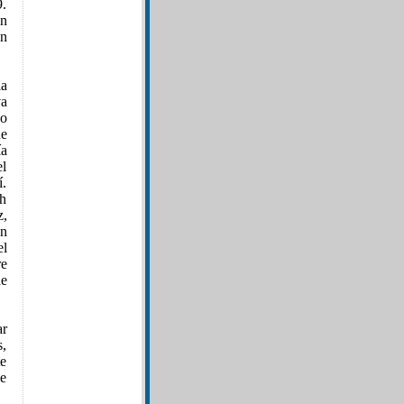
9.
ón
en
ia
va
do
de
ía
l
í.
th
z,
en
el
re
de
ar
s,
te
le