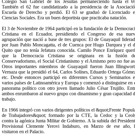
Colegio San Gabriel de los Jesuitas permaneciendo hasta el 6
También el 62 fue candidatizado a la presidencia de la Asociaci
Escuela de Derecho y perdió. El 63 se graduó de Licenciado 
Ciencias Sociales. Era un buen deportista que practicaba natación.
El 3 de Noviembre de 1964 participó en la fundación de la Democrac
Cristiana en el Ecuador, presidiendo el Congreso de esa nue
agrupación que nació a base de tres grupos: El de Guayaquil lidera
por Juan Pablo Moncagatta, el de Cuenca por Hugo Darquea y el 
Quito que no tenía Jefatura conocida. Camilo Ponce Enríquez quer
que la Democracia Cristiana se originara en la fusión de
Conservadorismo, el Social Cristianismo y el Arnismo pero no fue as
Otros importantes miembros de Guayaquil fueron Juan Illingwor
Vernaza que la presidió el 64, Carlos Solínes, Eduardo Ortega Góme
etc. Desde entonces participó en diferentes Cursos y Seminarios 
varios países de Latinoamérica y Europa y comenzó a distinguirse en 
panorama político con otro joven llamado Julio César Trujillo. Ent
ambos enrumbaron al nuevo grupo con dinamismo y gran capacidad 
trabajo.
En 1966 integró con varios dirigentes políticos el &quot;Frente Popul
de Trabajadores&quot; formado por la CTE, la Cedoc y la Ceol
contra la agónica Junta Militar de Gobierno. A la subida del Presiden
Provisional Clemente Yerovi Indaburo, en Marzo de ese año, 
visitaron en el Palacio.