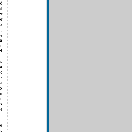
nó
l
er
or
a
s,
os
a
de
el
es
a
se
as
la
o
an
ue
os
se
ue
m,