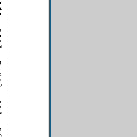
sé
a,
do
a,
mo
s,
úl
U.
el
o,
a.
us
en
el
a
n.
 y