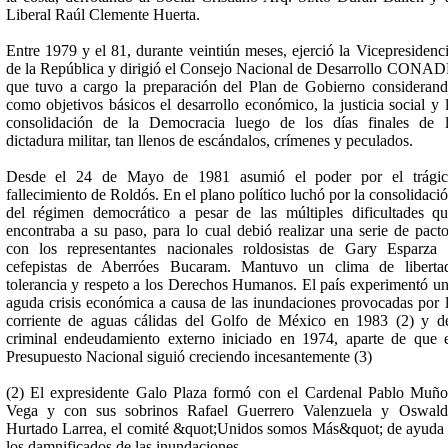
Liberal Raúl Clemente Huerta.
Entre 1979 y el 81, durante veintiún meses, ejerció la Vicepresidenc
de la República y dirigió el Consejo Nacional de Desarrollo CONA
que tuvo a cargo la preparación del Plan de Gobierno consideran
como objetivos básicos el desarrollo económico, la justicia social y 
consolidación de la Democracia luego de los días finales de 
dictadura militar, tan llenos de escándalos, crímenes y peculados.
Desde el 24 de Mayo de 1981 asumió el poder por el trágic
fallecimiento de Roldós. En el plano político luchó por la consolidaci
del régimen democrático a pesar de las múltiples dificultades q
encontraba a su paso, para lo cual debió realizar una serie de pact
con los representantes nacionales roldosistas de Gary Esparza
cefepistas de Aberróes Bucaram. Mantuvo un clima de liberta
tolerancia y respeto a los Derechos Humanos. El país experimentó u
aguda crisis económica a causa de las inundaciones provocadas por 
corriente de aguas cálidas del Golfo de México en 1983 (2) y d
criminal endeudamiento externo iniciado en 1974, aparte de que 
Presupuesto Nacional siguió creciendo incesantemente (3)
(2) El expresidente Galo Plaza formó con el Cardenal Pablo Muñ
Vega y con sus sobrinos Rafael Guerrero Valenzuela y Oswald
Hurtado Larrea, el comité &quot;Unidos somos Más&quot; de ayuda
los damnificados de las inundaciones.