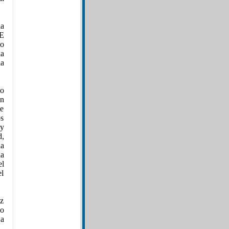
ia
DE
do
la
la
o
ón
ue
os
 y
d,
na
la
el
el
oz
o
 a