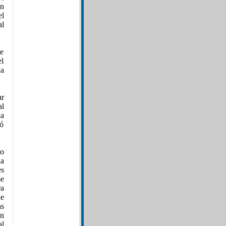
ón
el
al
de
el
na
ar
al
ia
ró
to
ia
es
se
ra
e
s
en
al