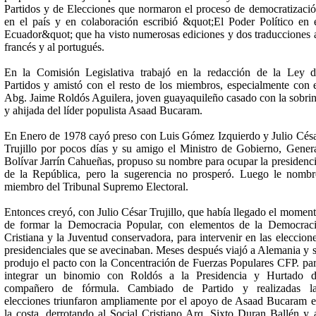
Partidos y de Elecciones que normaron el proceso de democratizaci
en el país y en colaboración escribió &quot;El Poder Político en 
Ecuador&quot; que ha visto numerosas ediciones y dos traducciones 
francés y al portugués.
En la Comisión Legislativa trabajó en la redacción de la Ley 
Partidos y amistó con el resto de los miembros, especialmente con 
Abg. Jaime Roldós Aguilera, joven guayaquileño casado con la sobri
y ahijada del líder populista Asaad Bucaram.
En Enero de 1978 cayó preso con Luis Gómez Izquierdo y Julio Cés
Trujillo por pocos días y su amigo el Ministro de Gobierno, Gener
Bolívar Jarrín Cahueñas, propuso su nombre para ocupar la presidenc
de la República, pero la sugerencia no prosperó. Luego le nomb
miembro del Tribunal Supremo Electoral.
Entonces creyó, con Julio César Trujillo, que había llegado el momen
de formar la Democracia Popular, con elementos de la Democrac
Cristiana y la Juventud conservadora, para intervenir en las eleccion
presidenciales que se avecinaban. Meses después viajó a Alemania y 
produjo el pacto con la Concentración de Fuerzas Populares CFP. pa
integrar un binomio con Roldós a la Presidencia y Hurtado d
compañero de fórmula. Cambiado de Partido y realizadas la
elecciones triunfaron ampliamente por el apoyo de Asaad Bucaram 
la costa, derrotando al Social Cristiano Arq. Sixto Duran Ballén y 