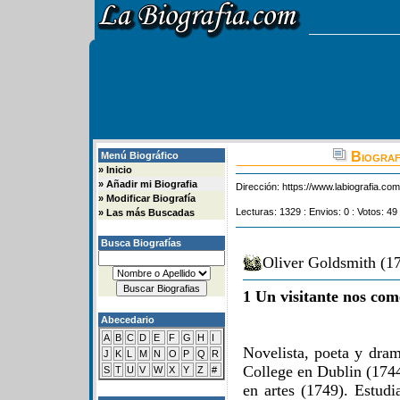
Biograf
Menú Biográfico
»
Inicio
»
Añadir mi Biografia
Dirección:
https://www.labiografia.co
»
Modificar Biografía
Lecturas: 1329 : Envios: 0 : Votos: 49
»
Las más Buscadas
Busca Biografías
Oliver Goldsmith (17
1 Un visitante nos com
Abecedario
A
B
C
D
E
F
G
H
I
Novelista, poeta y dram
J
K
L
M
N
O
P
Q
R
College en Dublin (1744)
S
T
U
V
W
X
Y
Z
#
en artes (1749). Estud