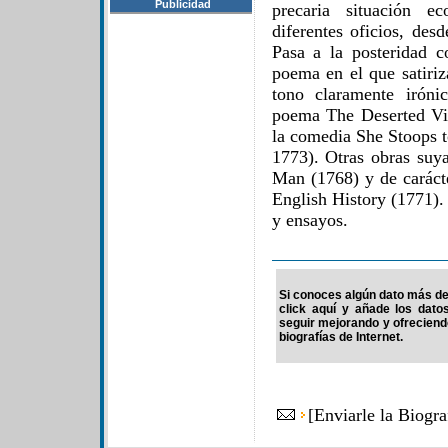
Publicidad
precaria situación e
diferentes oficios, de
Pasa a la posteridad 
poema en el que satiriz
tono claramente iróni
poema The Deserted Vi
la comedia She Stoops t
1773). Otras obras su
Man (1768) y de caráct
English History (1771). 
y ensayos.
Si conoces algún dato más de 
click aquí y añade los dato
seguir mejorando y ofrecien
biografías de Internet.
[
Enviarle la Biogr