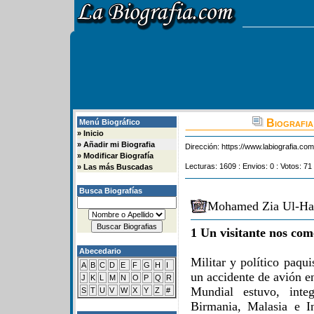
Biografia
Menú Biográfico
»
Inicio
»
Añadir mi Biografia
Dirección:
https://www.labiografia.co
»
Modificar Biografía
Lecturas: 1609 : Envios: 0 : Votos: 71
»
Las más Buscadas
Busca Biografías
Mohamed Zia Ul-Haq
1 Un visitante nos com
Abecedario
Militar y político paqui
A
B
C
D
E
F
G
H
I
un accidente de avión e
J
K
L
M
N
O
P
Q
R
Mundial estuvo, integ
S
T
U
V
W
X
Y
Z
#
Birmania, Malasia e I