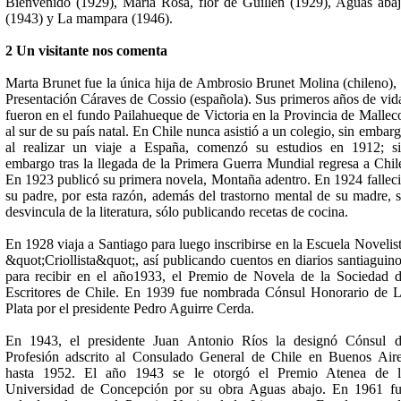
Bienvenido (1929), María Rosa, flor de Guillén (1929), Aguas aba
(1943) y La mampara (1946).
2 Un visitante nos comenta
Marta Brunet fue la única hija de Ambrosio Brunet Molina (chileno),
Presentación Cáraves de Cossio (española). Sus primeros años de vid
fueron en el fundo Pailahueque de Victoria en la Provincia de Mallec
al sur de su país natal. En Chile nunca asistió a un colegio, sin embar
al realizar un viaje a España, comenzó su estudios en 1912; s
embargo tras la llegada de la Primera Guerra Mundial regresa a Chil
En 1923 publicó su primera novela, Montaña adentro. En 1924 fallec
su padre, por esta razón, además del trastorno mental de su madre, 
desvincula de la literatura, sólo publicando recetas de cocina.
En 1928 viaja a Santiago para luego inscribirse en la Escuela Novelis
&quot;Criollista&quot;, así publicando cuentos en diarios santiaguin
para recibir en el año1933, el Premio de Novela de la Sociedad 
Escritores de Chile. En 1939 fue nombrada Cónsul Honorario de 
Plata por el presidente Pedro Aguirre Cerda.
En 1943, el presidente Juan Antonio Ríos la designó Cónsul 
Profesión adscrito al Consulado General de Chile en Buenos Air
hasta 1952. El año 1943 se le otorgó el Premio Atenea de l
Universidad de Concepción por su obra Aguas abajo. En 1961 f