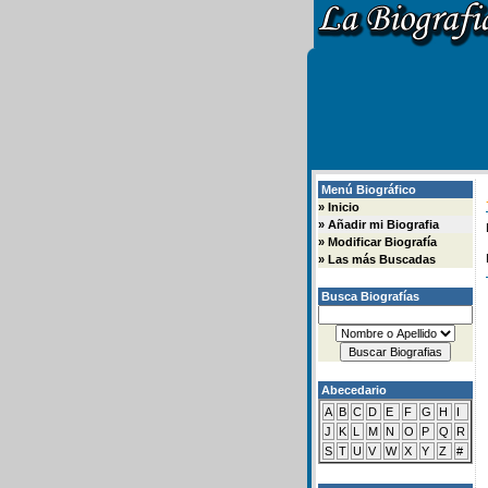
Menú Biográfico
»
Inicio
»
Añadir mi Biografia
»
Modificar Biografía
»
Las más Buscadas
Busca Biografías
Abecedario
A
B
C
D
E
F
G
H
I
J
K
L
M
N
O
P
Q
R
S
T
U
V
W
X
Y
Z
#