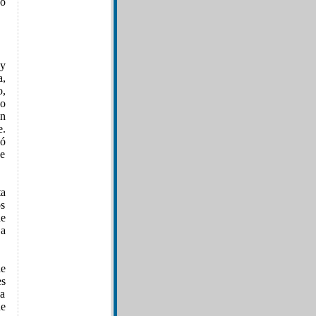
jo
 y
a,
o,
go
in
e.
ió
se
ta
os
de
La
de
es
a
ue