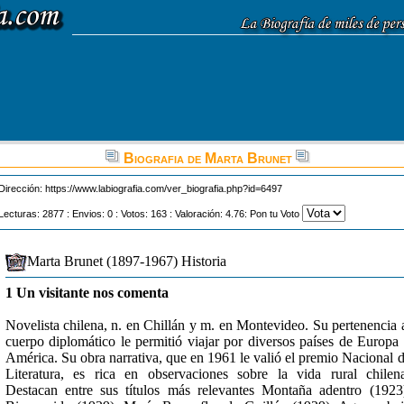
Biografia de Marta Brunet
Dirección:
https://www.labiografia.com/ver_biografia.php?id=6497
Lecturas: 2877 : Envios: 0 : Votos: 163 : Valoración: 4.76: Pon tu Voto
Marta Brunet (1897-1967) Historia
1 Un visitante nos comenta
Novelista chilena, n. en Chillán y m. en Montevideo. Su pertenencia 
cuerpo diplomático le permitió viajar por diversos países de Europa
América. Su obra narrativa, que en 1961 le valió el premio Nacional 
Literatura, es rica en observaciones sobre la vida rural chilen
Destacan entre sus títulos más relevantes Montaña adentro (1923