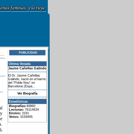
PUBLICIDAD
Última Votada
Jaume Cañellas Galindo
El Dr. Jaume Cañellas
Galindo, nació en el barrio
del “Poble Nou” en
Barcelona (Espa...
Ver Biografía
Estadísticas
Biografías:
49860
al
Lecturas:
76114634
 y
Envios:
3191
Votos:
3159405
de
a.
),