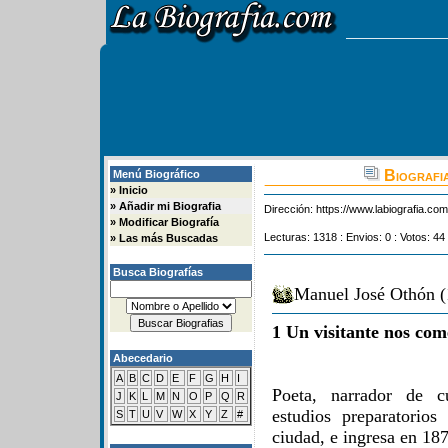
Biografi
Menú Biográfico
»
Inicio
»
Añadir mi Biografia
Dirección:
https://www.labiografia.co
»
Modificar Biografía
Lecturas: 1318 : Envios: 0 : Votos: 44
»
Las más Buscadas
Busca Biografías
Manuel José Othón (
1 Un visitante nos com
Abecedario
A
B
C
D
E
F
G
H
I
Poeta, narrador de c
J
K
L
M
N
O
P
Q
R
estudios preparatorio
S
T
U
V
W
X
Y
Z
#
ciudad, e ingresa en 1876