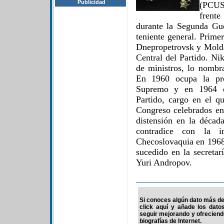
Publicidad
(PCUS
frent
durante la Segunda Gu
teniente general. Prime
Dnepropetrovsk y Molda
Central del Partido. Ni
de ministros, lo nombr
En 1960 ocupa la pre
Supremo y en 1964 es
Partido, cargo en el 
Congreso celebrados en
distensión en la década
contradice con la in
Checoslovaquia en 1968
sucedido en la secretar
Yuri Andropov.
Si conoces algún dato más de 
click aquí y añade los dato
seguir mejorando y ofrecien
biografías de Internet.