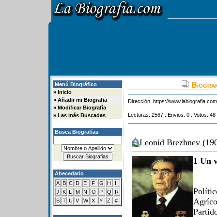
Biograf
Menú Biográfico
»
Inicio
»
Añadir mi Biografia
Dirección:
https://www.labiografia.co
»
Modificar Biografía
Lecturas: 2567 : Envios: 0 : Votos: 48
»
Las más Buscadas
Busca Biografías
Leonid Brezhnev (190
1 Un v
Abecedario
A
B
C
D
E
F
G
H
I
Políti
J
K
L
M
N
O
P
Q
R
Agríco
S
T
U
V
W
X
Y
Z
#
Parti