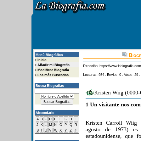
Biogr
Menú Biográfico
»
Inicio
»
Añadir mi Biografia
Dirección:
https://www.labiografia.co
»
Modificar Biografía
Lecturas: 954 : Envios: 0 : Votos: 29 :
»
Las más Buscadas
Busca Biografías
Kristen Wiig (0000-
1 Un visitante nos com
Abecedario
A
B
C
D
E
F
G
H
I
Kristen Carroll Wiig
J
K
L
M
N
O
P
Q
R
agosto de 1973) es 
S
T
U
V
W
X
Y
Z
#
estadounidense, que f