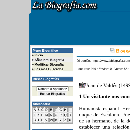
Biograf
Menú Biográfico
»
Inicio
»
Añadir mi Biografia
Dirección:
https://www.labiografia.co
»
Modificar Biografía
Lecturas: 949 : Envios: 0 : Votos: 58 :
»
Las más Buscadas
Busca Biografías
Juan de Valdés (1499
1 Un visitante nos com
Abecedario
Humanista español. Her
A
B
C
D
E
F
G
H
I
duque de Escalona. Fue
J
K
L
M
N
O
P
Q
R
de su hermano, de la d
S
T
U
V
W
X
Y
Z
#
establecer una relació