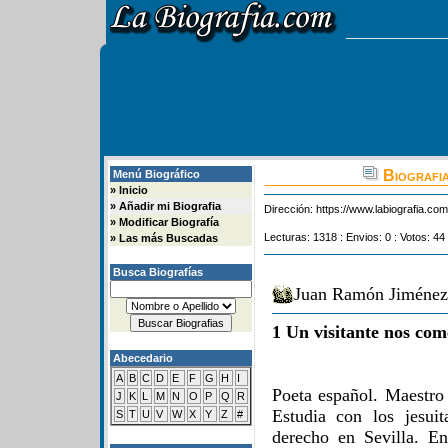
Biografia
Menú Biográfico
»
Inicio
»
Añadir mi Biografia
Dirección:
https://www.labiografia.co
»
Modificar Biografía
Lecturas: 1318 : Envios: 0 : Votos: 44
»
Las más Buscadas
Busca Biografías
Juan Ramón Jiménez 
1 Un visitante nos com
Abecedario
A
B
C
D
E
F
G
H
I
Poeta español. Maestro
J
K
L
M
N
O
P
Q
R
Estudia con los jesui
S
T
U
V
W
X
Y
Z
#
derecho en Sevilla. En