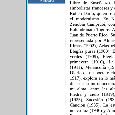
Publicidad
Libre de Enseñanza. 
simbolistas franceses y
Ruben Darío, quien refu
el modernismo. En Nu
Zenobia Camprubí, con 
Rabindranath Tagore. A
Juan de Puerto Rico. Su
representada por Almas
Rimas (1902), Arias tri
Elegías puras (1908), E
verdes (1909), Elegí
primavera (1910), La 
(1911), Melancolía (19
Diario de un poeta reci
1917), explora en lo m
dice en la introducción
mi alma, entre las al
Piedra y cielo (1919)
(1925), Sucesión (193
Canción (1935), La est
nueva luz (1946) y Anim