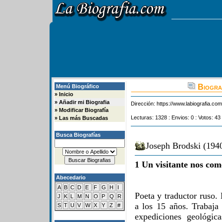
Biograf
Menú Biográfico
»
Inicio
»
Añadir mi Biografia
Dirección:
https://www.labiografia.co
»
Modificar Biografía
Lecturas: 1328 : Envios: 0 : Votos: 43
»
Las más Buscadas
Busca Biografías
Joseph Brodski (1940
1 Un visitante nos com
Abecedario
A
B
C
D
E
F
G
H
I
Poeta y traductor ruso.
J
K
L
M
N
O
P
Q
R
a los 15 años. Trabaja
S
T
U
V
W
X
Y
Z
#
expediciones geológic