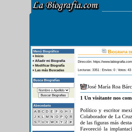
Biografia d
Menú Biográfico
»
Inicio
»
Añadir mi Biografia
Dirección:
https://www.labiografia.co
»
Modificar Biografía
Lecturas: 3351 : Envios: 0 : Votos: 43
»
Las más Buscadas
Busca Biografías
José María Roa Bárc
1 Un visitante nos com
Abecedario
Político y escritor me
A
B
C
D
E
F
G
H
I
Colaborador de La Cruz 
J
K
L
M
N
O
P
Q
R
de las figuras más dest
S
T
U
V
W
X
Y
Z
#
Favoreció la implantac