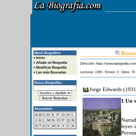
Biogra
Menú Biográfico
»
Inicio
»
Añadir mi Biografia
Dirección:
https://www.labiografia.co
»
Modificar Biografía
Lecturas: 1305 : Envios: 0 : Votos: 76
»
Las más Buscadas
Busca Biografías
Jorge Edwards (1931-
1 Un v
Abecedario
A
B
C
D
E
F
G
H
I
Narra
J
K
L
M
N
O
P
Q
R
leyes 
S
T
U
V
W
X
Y
Z
#
Person