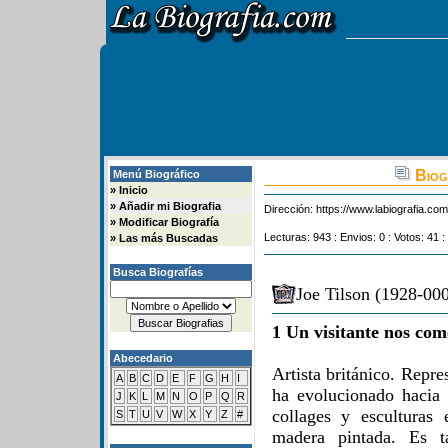
Biog
Menú Biográfico
»
Inicio
»
Añadir mi Biografia
Dirección:
https://www.labiografia.co
»
Modificar Biografía
Lecturas: 943 : Envios: 0 : Votos: 41 :
»
Las más Buscadas
Busca Biografías
Joe Tilson (1928-000
1 Un visitante nos com
Abecedario
Artista británico. Repre
A
B
C
D
E
F
G
H
I
ha evolucionado hacia 
J
K
L
M
N
O
P
Q
R
collages y esculturas 
S
T
U
V
W
X
Y
Z
#
madera pintada. Es t