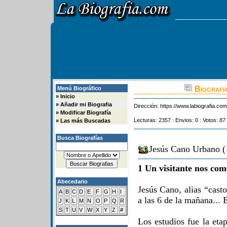
Biografi
Menú Biográfico
»
Inicio
»
Añadir mi Biografia
Dirección:
https://www.labiografia.co
»
Modificar Biografía
Lecturas: 2357 : Envios: 0 : Votos: 87
»
Las más Buscadas
Busca Biografías
Jesús Cano Urbano (
1 Un visitante nos com
Abecedario
Jesús Cano, alias “cast
A
B
C
D
E
F
G
H
I
a las 6 de la mañana... 
J
K
L
M
N
O
P
Q
R
S
T
U
V
W
X
Y
Z
#
Los estudios fue la eta