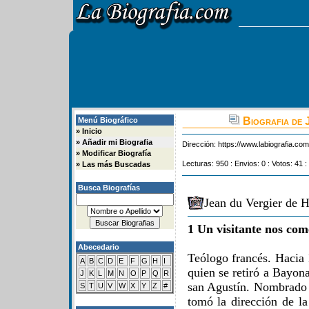
Biografia de 
Menú Biográfico
»
Inicio
»
Añadir mi Biografia
Dirección:
https://www.labiografia.co
»
Modificar Biografía
Lecturas: 950 : Envios: 0 : Votos: 41 :
»
Las más Buscadas
Busca Biografías
Jean du Vergier de 
1 Un visitante nos com
Abecedario
Teólogo francés. Hacia 
A
B
C
D
E
F
G
H
I
quien se retiró a Bayon
J
K
L
M
N
O
P
Q
R
san Agustín. Nombrado 
S
T
U
V
W
X
Y
Z
#
tomó la dirección de l