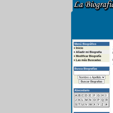
Menú Biográfico
»
Inicio
»
Añadir mi Biografia
»
Modificar Biografía
»
Las más Buscadas
Busca Biografías
Abecedario
A
B
C
D
E
F
G
H
I
J
K
L
M
N
O
P
Q
R
S
T
U
V
W
X
Y
Z
#