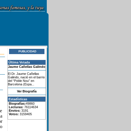
PUBLICIDAD
Última Votada
Jaume Cañellas Galindo
El Dr. Jaume Cañellas
Galindo, nació en el barrio
del “Poble Nou” en
Barcelona (Espa...
Ver Biografía
Estadísticas
Biografías:
49860
Lecturas:
76114634
de
Envios:
3191
Votos:
3159405
ia
or
io