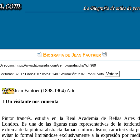
Biografia de Jean Fautrier
Dirección:
https://www.labiografia.com/ver_biografia.php?id=969
Lecturas: 3231 : Envios: 0 : Votos: 140 : Valoración: 2.07: Pon tu Voto
Jean Fautrier (1898-1964) Arte
1 Un visitante nos comenta
Pintor francés, estudia en la Real Academia de Bellas Artes 
Londres. Es una de las figuras más representativas de la tendenc
extrema de la pintura abstracta llamada informalismo, caracterizada p
evitar lo formal limitándose exclusivamente a la expresión por med