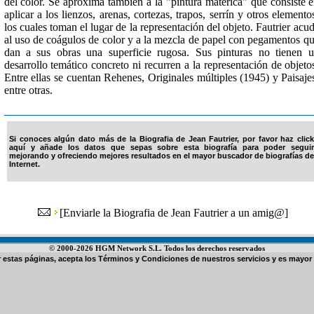
del color. Se aproxima también a la "pintura matérica" que consiste 
aplicar a los lienzos, arenas, cortezas, trapos, serrín y otros elemento
los cuales toman el lugar de la representación del objeto. Fautrier acu
al uso de coágulos de color y a la mezcla de papel con pegamentos q
dan a sus obras una superficie rugosa. Sus pinturas no tienen 
desarrollo temático concreto ni recurren a la representación de objeto
Entre ellas se cuentan Rehenes, Originales múltiples (1945) y Paisaje
entre otras.
Si conoces algún dato más de la Biografia de Jean Fautrier, por favor haz click
aquí y añade los datos que sepas sobre esta biografía para poder seguir
mejorando y ofreciendo mejores resultados en el mayor buscador de biografías de
Internet.
[
Enviarle la Biografia de Jean Fautrier a un amig@
]
© 2000-2026 HGM Network S.L. Todos los derechos reservados
ar estas páginas, acepta los
Términos y Condiciones de nuestros servicios
y es mayor 