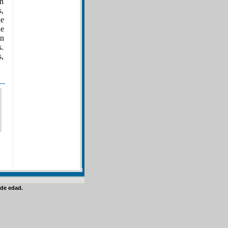
en
s,
de
ue
un
s.
s,
de edad.