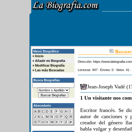
Biografi
Menú Biográfico
»
Inicio
»
Añadir mi Biografia
Dirección:
https://www.labiografia.co
»
Modificar Biografía
Lecturas: 947 : Envios: 0 : Votos: 41 :
»
Las más Buscadas
Busca Biografías
Jean-Joseph Vadé (1
1 Un visitante nos com
Abecedario
Escritor francés. Se d
A
B
C
D
E
F
G
H
I
autor de canciones y p
J
K
L
M
N
O
P
Q
R
creador del género ll
S
T
U
V
W
X
Y
Z
#
habla vulgar y desenfad