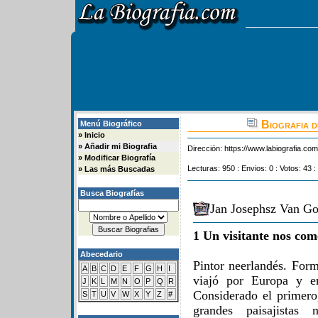
Biografia d
Menú Biográfico
»
Inicio
»
Añadir mi Biografia
Dirección:
https://www.labiografia.co
»
Modificar Biografía
Lecturas: 950 : Envios: 0 : Votos: 43 :
»
Las más Buscadas
Busca Biografías
Jan Josephsz Van Go
1 Un visitante nos com
Abecedario
Pintor neerlandés. Form
A
B
C
D
E
F
G
H
I
viajó por Europa y e
J
K
L
M
N
O
P
Q
R
Considerado el primero
S
T
U
V
W
X
Y
Z
#
grandes paisajistas 