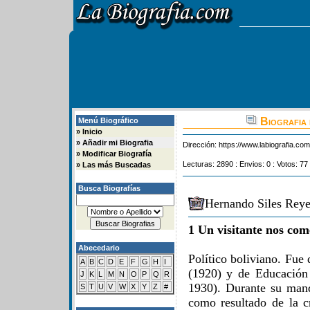
Biografia 
Menú Biográfico
»
Inicio
»
Añadir mi Biografia
Dirección:
https://www.labiografia.co
»
Modificar Biografía
Lecturas: 2890 : Envios: 0 : Votos: 77
»
Las más Buscadas
Busca Biografías
Hernando Siles Reye
1 Un visitante nos com
Abecedario
Político boliviano. Fue
A
B
C
D
E
F
G
H
I
(1920) y de Educación 
J
K
L
M
N
O
P
Q
R
1930). Durante su manda
S
T
U
V
W
X
Y
Z
#
como resultado de la c