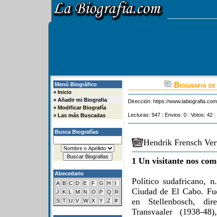
Biografia de
Menú Biográfico
»
Inicio
»
Añadir mi Biografia
Dirección:
https://www.labiografia.co
»
Modificar Biografía
Lecturas: 947 : Envios: 0 : Votos: 42 :
»
Las más Buscadas
Busca Biografías
Hendrik Frensch Ver
1 Un visitante nos com
Abecedario
Político sudafricano,
A
B
C
D
E
F
G
H
I
Ciudad de El Cabo. Fue
J
K
L
M
N
O
P
Q
R
en Stellenbosch, dir
S
T
U
V
W
X
Y
Z
#
Transvaaler (1938-48