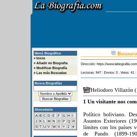
Biografia
Menú Biográfico
»
Inicio
»
Añadir mi Biografia
Dirección:
https://www.labiografia.co
»
Modificar Biografía
Lecturas: 947 : Envios: 0 : Votos: 41 :
»
Las más Buscadas
Busca Biografías
Heliodoro Villazón (
1 Un visitante nos com
Abecedario
Político boliviano. D
A
B
C
D
E
F
G
H
I
Asuntos Exteriores (19
J
K
L
M
N
O
P
Q
R
límites con los países 
S
T
U
V
W
X
Y
Z
#
de Pando (1899-19