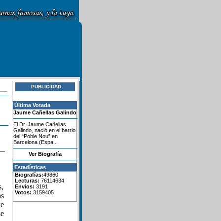
PUBLICIDAD
Última Votada
Jaume Cañellas Galindo
El Dr. Jaume Cañellas
Galindo, nació en el barrio
del “Poble Nou” en
Barcelona (Espa...
Ver Biografía
Estadísticas
Biografías:
49860
Lecturas:
76114634
s,
Envios:
3191
Votos:
3159405
as
ce
se