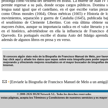
prolonga como víctima del destierro en Brasil. La muerte de Juan IV 
permite regresar a su país, donde ocupa cargos públicos. Domina 
lengua natal igual que el castellano, en el que escribe varias pieza
como Obras morales (1664), Obras métricas (1665) e Historia de l
movimientos, separación y guerra de Cataluña (1645), publicada ba
el seudónimo de Clemente Libertino. Con esta última obtiene s
mayores éxitos, aunque su importancia radica en el valor literario y 
en el histórico, advirtiéndose en ella la influencia de Francisco 
Quevedo. En portugués escribe el drama Auto del fidalgo aprendi
además de algunos libros en prosa y en verso.
Si conoces algún dato más de la Biografia de Francisco Manuel de Melo, por favor
haz click aquí y añade los datos que sepas sobre esta biografía para poder seguir
mejorando y ofreciendo mejores resultados en el mayor buscador de biografías de
Internet.
[
Enviarle la Biografia de Francisco Manuel de Melo a un amig
© 2000-2026 HGM Network S.L. Todos los derechos reservados
ar estas páginas, acepta los
Términos y Condiciones de nuestros servicios
y es mayor 