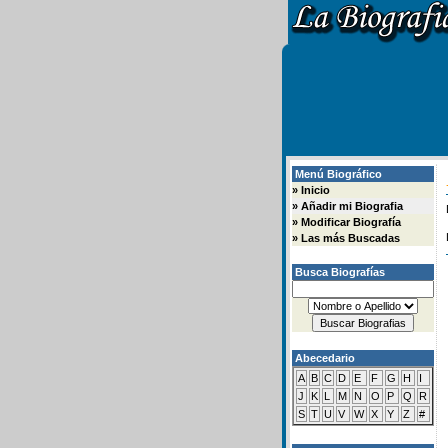
Menú Biográfico
»
Inicio
»
Añadir mi Biografia
»
Modificar Biografía
»
Las más Buscadas
Busca Biografías
Abecedario
A
B
C
D
E
F
G
H
I
J
K
L
M
N
O
P
Q
R
S
T
U
V
W
X
Y
Z
#