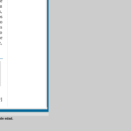
le
su
s,
os
jo
us
no
de
z,
@
]
de edad.