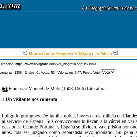
Biografia de Francisco Manuel de Melo
Dirección:
https://www.labiografia.com/ver_biografia.php?id=1950
Lecturas: 1306 : Envios: 0 : Votos: 53 : Valoración: 5.47: Pon tu Voto
Francisco Manuel de Melo (1608-1666) Literatura
1 Un visitante nos comenta
Polígrafo portugués. De familia noble, ingresa en la milicia en Flande
al servicio de España. Sus convicciones lo llevan a la cárcel en vari
ocasiones. Cuando Portugal y España se dividen, va a prisión por on
años, tras ser juzgado como separatista revolucionario. Su pena 