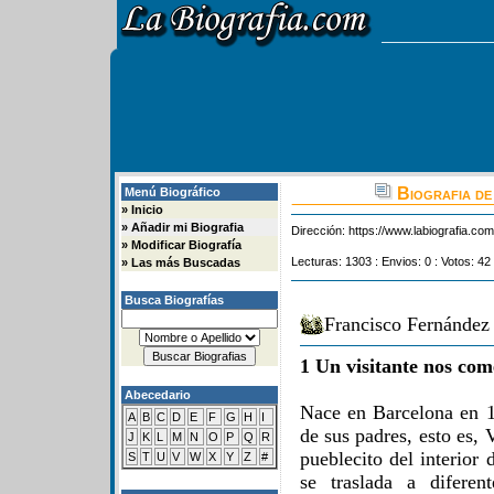
Biografia de
Menú Biográfico
»
Inicio
»
Añadir mi Biografia
Dirección:
https://www.labiografia.co
»
Modificar Biografía
Lecturas: 1303 : Envios: 0 : Votos: 42 
»
Las más Buscadas
Busca Biografías
Francisco Fernández
1 Un visitante nos com
Abecedario
Nace en Barcelona en 19
A
B
C
D
E
F
G
H
I
de sus padres, esto es,
J
K
L
M
N
O
P
Q
R
pueblecito del interior
S
T
U
V
W
X
Y
Z
#
se traslada a diferen