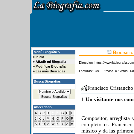
Biografia 
Menú Biográfico
»
Inicio
»
Añadir mi Biografia
Dirección:
https://www.labiografia.co
»
Modificar Biografía
Lecturas: 9491 : Envios: 0 : Votos: 14
»
Las más Buscadas
Busca Biografías
Francisco Cristanch
1 Un visitante nos com
Abecedario
A
B
C
D
E
F
G
H
I
Compositor, arreglista
J
K
L
M
N
O
P
Q
R
completo es Francisco
S
T
U
V
W
X
Y
Z
#
músico y da las primera