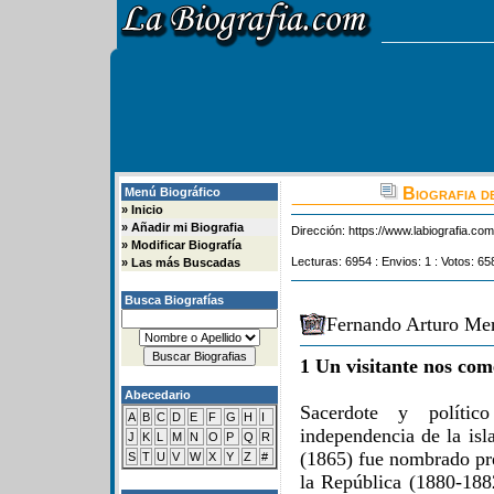
Biografia d
Menú Biográfico
»
Inicio
»
Añadir mi Biografia
Dirección:
https://www.labiografia.co
»
Modificar Biografía
Lecturas: 6954 : Envios: 1 : Votos: 65
»
Las más Buscadas
Busca Biografías
Fernando Arturo Mer
1 Un visitante nos com
Abecedario
Sacerdote y polític
A
B
C
D
E
F
G
H
I
independencia de la is
J
K
L
M
N
O
P
Q
R
(1865) fue nombrado pre
S
T
U
V
W
X
Y
Z
#
la República (1880-18