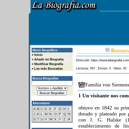
Biografia
Menú Biográfico
»
Inicio
»
Añadir mi Biografia
Dirección:
https://www.labiografia.co
»
Modificar Biografía
Lecturas: 957 : Envios: 0 : Votos: 42 :
»
Las más Buscadas
Busca Biografías
Familia von Siemens
1 Un visitante nos com
Abecedario
obtuvo en 1842 su prime
A
B
C
D
E
F
G
H
I
dorado y plateado por 
J
K
L
M
N
O
P
Q
R
con J. G. Halske (1
S
T
U
V
W
X
Y
Z
#
establecimiento de lí