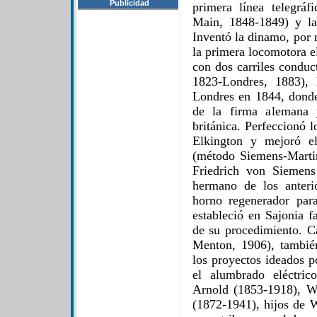
Publicidad
primera línea telegráfi
Main, 1848-1849) y las
Inventó la dinamo, por 
la primera locomotora el
con dos carriles condu
1823-Londres, 1883),
Londres en 1844, donde
de la firma alemana 
británica. Perfeccionó 
Elkington y mejoró el
(método Siemens-Martin
Friedrich von Siemens
hermano de los anteri
horno regenerador par
estableció en Sajonia f
de su procedimiento. 
Menton, 1906), también
los proyectos ideados p
el alumbrado eléctric
Arnold (1853-1918), W
(1872-1941), hijos de W