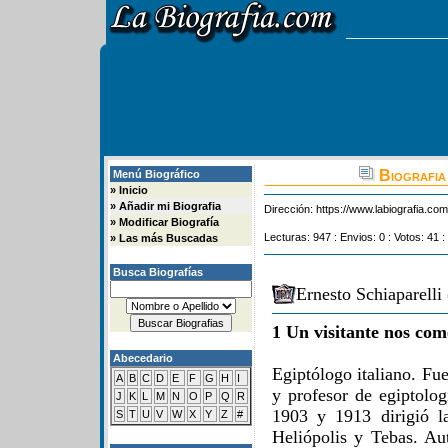
Biografia
Menú Biográfico
»
Inicio
»
Añadir mi Biografia
Dirección:
https://www.labiografia.co
»
Modificar Biografía
Lecturas: 947 : Envios: 0 : Votos: 41 :
»
Las más Buscadas
Busca Biografías
Ernesto Schiaparelli
1 Un visitante nos com
Abecedario
Egiptólogo italiano. Fu
A
B
C
D
E
F
G
H
I
y profesor de egiptolog
J
K
L
M
N
O
P
Q
R
1903 y 1913 dirigió la
S
T
U
V
W
X
Y
Z
#
Heliópolis y Tebas. Aut