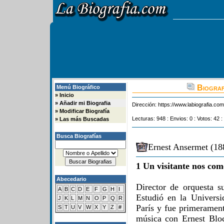
Biograf
Menú Biográfico
»
Inicio
»
Añadir mi Biografia
Dirección:
https://www.labiografia.co
»
Modificar Biografía
Lecturas: 948 : Envios: 0 : Votos: 42 :
»
Las más Buscadas
Busca Biografías
Ernest Ansermet (18
1 Un visitante nos com
Abecedario
Director de orquesta 
A
B
C
D
E
F
G
H
I
Estudió en la Univers
J
K
L
M
N
O
P
Q
R
París y fue primeramen
S
T
U
V
W
X
Y
Z
#
música con Ernest Bloc