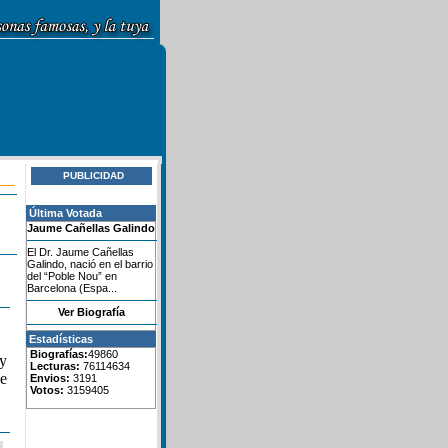
PUBLICIDAD
Última Votada
Jaume Cañellas Galindo
El Dr. Jaume Cañellas
Galindo, nació en el barrio
del “Poble Nou” en
Barcelona (Espa...
Ver Biografía
Estadísticas
Biografías:
49860
 y
Lecturas:
76114634
de
Envios:
3191
Votos:
3159405