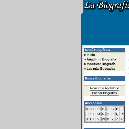
Menú Biográfico
»
Inicio
»
Añadir mi Biografia
»
Modificar Biografía
»
Las más Buscadas
Busca Biografías
Abecedario
A
B
C
D
E
F
G
H
I
J
K
L
M
N
O
P
Q
R
S
T
U
V
W
X
Y
Z
#