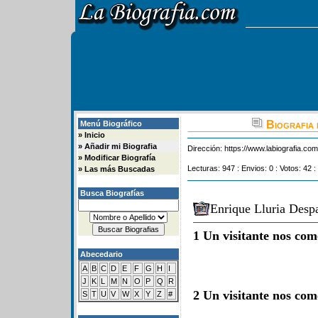
Biografia 
Menú Biográfico
»
Inicio
»
Añadir mi Biografia
Dirección:
https://www.labiografia.co
»
Modificar Biografía
Lecturas: 947 : Envios: 0 : Votos: 42 :
»
Las más Buscadas
Busca Biografías
Enrique Lluria Desp
1 Un visitante nos com
Abecedario
A
B
C
D
E
F
G
H
I
J
K
L
M
N
O
P
Q
R
2 Un visitante nos com
S
T
U
V
W
X
Y
Z
#