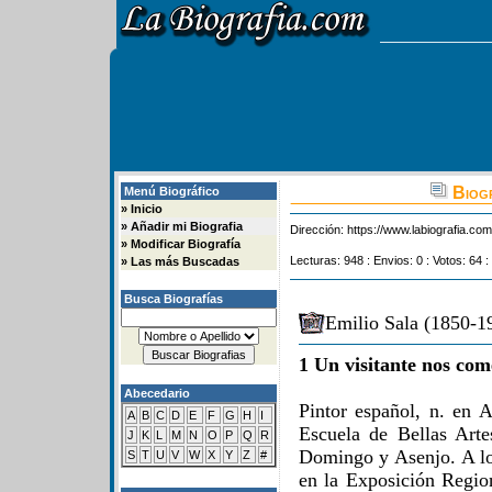
Biogr
Menú Biográfico
»
Inicio
»
Añadir mi Biografia
Dirección:
https://www.labiografia.co
»
Modificar Biografía
Lecturas: 948 : Envios: 0 : Votos: 64 :
»
Las más Buscadas
Busca Biografías
Emilio Sala (1850-19
1 Un visitante nos com
Abecedario
Pintor español, n. en 
A
B
C
D
E
F
G
H
I
Escuela de Bellas Arte
J
K
L
M
N
O
P
Q
R
Domingo y Asenjo. A lo
S
T
U
V
W
X
Y
Z
#
en la Exposición Regio