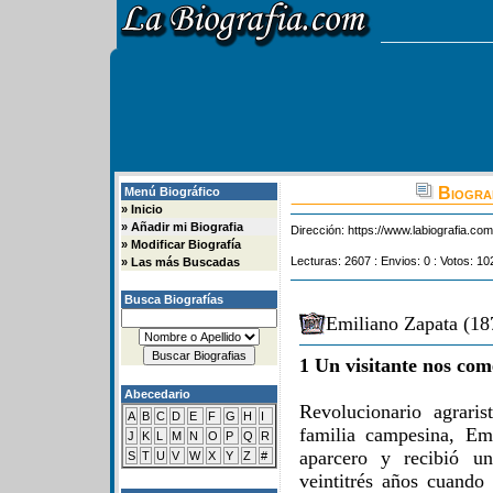
Biograf
Menú Biográfico
»
Inicio
»
Añadir mi Biografia
Dirección:
https://www.labiografia.co
»
Modificar Biografía
Lecturas: 2607 : Envios: 0 : Votos: 10
»
Las más Buscadas
Busca Biografías
Emiliano Zapata (18
1 Un visitante nos com
Abecedario
Revolucionario agrari
A
B
C
D
E
F
G
H
I
familia campesina, Em
J
K
L
M
N
O
P
Q
R
aparcero y recibió un
S
T
U
V
W
X
Y
Z
#
veintitrés años cuando