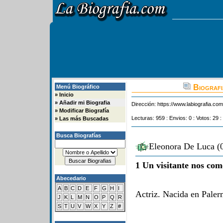
Biografi
Menú Biográfico
»
Inicio
»
Añadir mi Biografia
Dirección:
https://www.labiografia.co
»
Modificar Biografía
Lecturas: 959 : Envios: 0 : Votos: 29 :
»
Las más Buscadas
Busca Biografías
Eleonora De Luca (0
1 Un visitante nos com
Abecedario
A
B
C
D
E
F
G
H
I
Actriz. Nacida en Palerm
J
K
L
M
N
O
P
Q
R
S
T
U
V
W
X
Y
Z
#